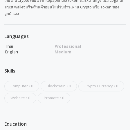
เกี่ยวกับ Crypto เขียน Whitepaper List token ใน Exchange เพิ่ม Logo ใน
Trust wallet สร้างร้านค้าออนไลน์รับชำระผ่าน Crypto หรือ Token ของ
ลูกค้าเอง
Languages
Skills
Computer
•
0
Blockchain
•
0
Crypto Currency
•
0
Website
•
0
Promote
•
0
Education